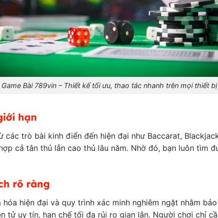
Game Bài 789vin – Thiết kế tối ưu, thao tác nhanh trên mọi thiết bị
iới hạn
từ các trò bài kinh điển đến hiện đại như Baccarat, Blackja
ợp cả tân thủ lẫn cao thủ lâu năm. Nhờ đó, bạn luôn tìm đ
ch rõ ràng
óa hiện đại và quy trình xác minh nghiêm ngặt nhằm bảo vệ
tử uy tín, hạn chế tối đa rủi ro gian lận. Người chơi chỉ c