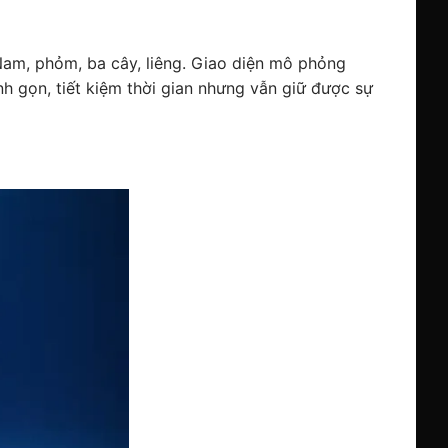
 Nam, phỏm, ba cây, liêng. Giao diện mô phỏng
nh gọn, tiết kiệm thời gian nhưng vẫn giữ được sự