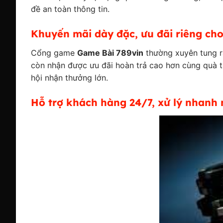
đề an toàn thông tin.
Khuyến mãi dày đặc, ưu đãi riêng ch
Cổng game
Game Bài 789vin
thường xuyên tung ra
còn nhận được ưu đãi hoàn trả cao hơn cùng quà t
hội nhận thưởng lớn.
Hỗ trợ khách hàng 24/7, xử lý nhanh