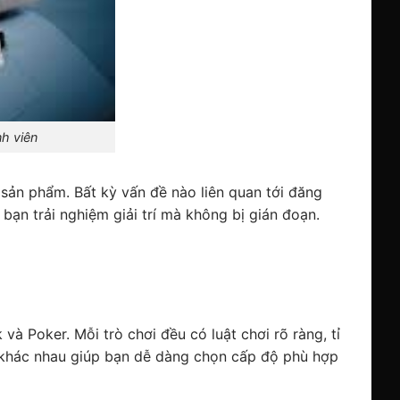
h viên
 sản phẩm. Bất kỳ vấn đề nào liên quan tới đăng
bạn trải nghiệm giải trí mà không bị gián đoạn.
và Poker. Mỗi trò chơi đều có luật chơi rõ ràng, tỉ
c khác nhau giúp bạn dễ dàng chọn cấp độ phù hợp