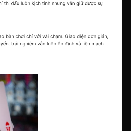
í thi đấu luôn kịch tính nhưng vẫn giữ được sự
o bàn chơi chỉ với vài chạm. Giao diện đơn giản,
yển, trải nghiệm vẫn luôn ổn định và liền mạch