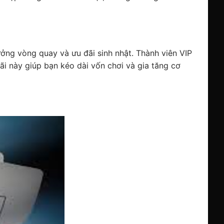
ởng vòng quay và ưu đãi sinh nhật. Thành viên VIP
i này giúp bạn kéo dài vốn chơi và gia tăng cơ