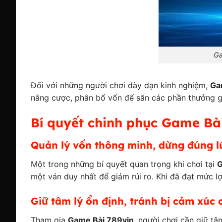
Ga
Đối với những người chơi dày dạn kinh nghiệm,
Ga
nâng cược, phân bổ vốn để săn các phần thưởng giá
Bí quyết chinh phục Game Bài
Quản lý vốn thông minh, dừng đúng lú
Một trong những bí quyết quan trọng khi chơi tại
G
một ván duy nhất để giảm rủi ro. Khi đã đạt mức l
Giữ tâm lý ổn định, tránh bị cảm xúc 
Tham gia
Game Bài 789vin
, người chơi cần giữ t